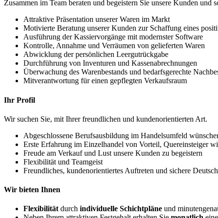
Zusammen im Team beraten und begeistern Sie unsere Kunden und so
Attraktive Präsentation unserer Waren im Markt
Motivierte Beratung unserer Kunden zur Schaffung eines positi
Ausführung der Kassiervorgänge mit modernster Software
Kontrolle, Annahme und Verräumen von gelieferten Waren
Abwicklung der persönlichen Leergutrückgabe
Durchführung von Inventuren und Kassenabrechnungen
Überwachung des Warenbestands und bedarfsgerechte Nachbes
Mitverantwortung für einen gepflegten Verkaufsraum
Ihr Profil
Wir suchen Sie, mit Ihrer freundlichen und kundenorientierten Art.
Abgeschlossene Berufsausbildung im Handelsumfeld wünsche
Erste Erfahrung im Einzelhandel von Vorteil, Quereinsteiger 
Freude am Verkauf und Lust unsere Kunden zu begeistern
Flexibilität und Teamgeist
Freundliches, kundenorientiertes Auftreten und sichere Deutsc
Wir bieten Ihnen
Flexibilität
durch
individuelle Schichtpläne
und minutengenau
Neben Ihrem attraktiven Festgehalt erhalten Sie
monatlich
ein