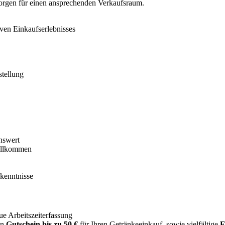
rgen für einen ansprechenden Verkaufsraum.
ven Einkaufserlebnisses
tellung
nswert
willkommen
hkenntnisse
e Arbeitszeiterfassung
en
Gutschein bis zu 50 €
für Ihren Getränkeeinkauf, sowie vielfältige
E