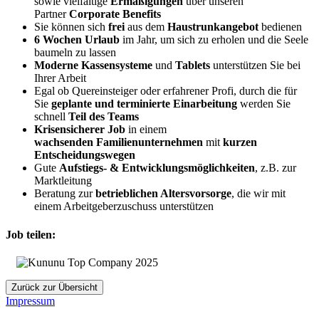
sowie vielfältige
Ermäßigungen
über unseren
Partner
Corporate Benefits
Sie können sich
frei
aus dem
Haustrunkangebot
bedienen
6 Wochen Urlaub
im Jahr, um sich zu erholen und die Seele
baumeln zu lassen
Moderne Kassensysteme
und
Tablets
unterstützen Sie bei
Ihrer Arbeit
Egal ob Quereinsteiger oder erfahrener Profi, durch die für
Sie
geplante und terminierte Einarbeitung
werden Sie
schnell
Teil des Teams
Krisensicherer Job
in einem
wachsenden
Familienunternehmen
mit
kurzen
Entscheidungswegen
Gute
Aufstiegs- & Entwicklungsmöglichkeiten
, z.B. zur
Marktleitung
Beratung zur
betrieblichen Altersvorsorge
, die wir mit
einem Arbeitgeberzuschuss unterstützen
Job teilen:
Zurück zur Übersicht
Impressum