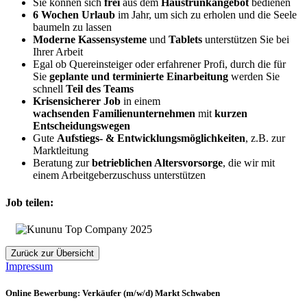
Sie können sich
frei
aus dem
Haustrunkangebot
bedienen
6 Wochen Urlaub
im Jahr, um sich zu erholen und die Seele
baumeln zu lassen
Moderne Kassensysteme
und
Tablets
unterstützen Sie bei
Ihrer Arbeit
Egal ob Quereinsteiger oder erfahrener Profi, durch die für
Sie
geplante und terminierte Einarbeitung
werden Sie
schnell
Teil des Teams
Krisensicherer Job
in einem
wachsenden
Familienunternehmen
mit
kurzen
Entscheidungswegen
Gute
Aufstiegs- & Entwicklungsmöglichkeiten
, z.B. zur
Marktleitung
Beratung zur
betrieblichen Altersvorsorge
, die wir mit
einem Arbeitgeberzuschuss unterstützen
Job teilen:
Zurück zur Übersicht
Impressum
Online Bewerbung: Verkäufer (m/w/d) Markt Schwaben