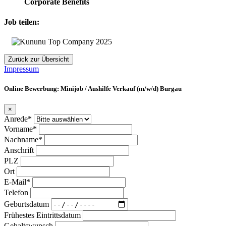
Corporate Benefits
Job teilen:
Zurück zur Übersicht
Impressum
Online Bewerbung: Minijob / Aushilfe Verkauf (m/w/d) Burgau
×
Anrede*
Vorname*
Nachname*
Anschrift
PLZ
Ort
E-Mail*
Telefon
Geburtsdatum
Frühestes Eintrittsdatum
Gehaltswunsch