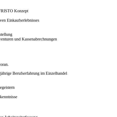
m FRISTO Konzept
ven Einkaufserlebnisses
tellung
Inventuren und Kassenabrechnungen
voran.
ährige Berufserfahrung im Einzelhandel
egeistern
hkenntnisse