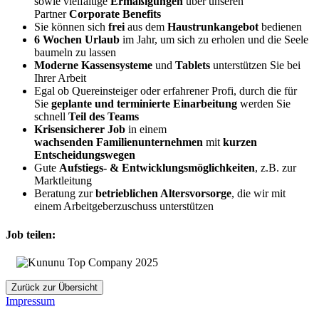
sowie vielfältige
Ermäßigungen
über unseren
Partner
Corporate Benefits
Sie können sich
frei
aus dem
Haustrunkangebot
bedienen
6 Wochen Urlaub
im Jahr, um sich zu erholen und die Seele
baumeln zu lassen
Moderne Kassensysteme
und
Tablets
unterstützen Sie bei
Ihrer Arbeit
Egal ob Quereinsteiger oder erfahrener Profi, durch die für
Sie
geplante und terminierte Einarbeitung
werden Sie
schnell
Teil des Teams
Krisensicherer Job
in einem
wachsenden
Familienunternehmen
mit
kurzen
Entscheidungswegen
Gute
Aufstiegs- & Entwicklungsmöglichkeiten
, z.B
. zur
Marktleitung
Beratung zur
betrieblichen Altersvorsorge
, die wir mit
einem Arbeitgeberzuschuss unterstützen
Job teilen:
Zurück zur Übersicht
Impressum