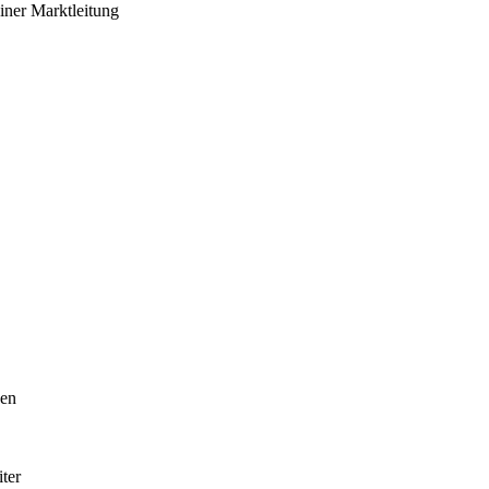
ner Marktleitung
hen
ter