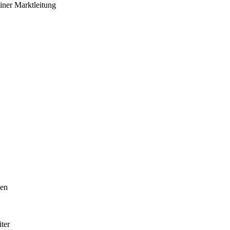
ner Marktleitung
hen
ter