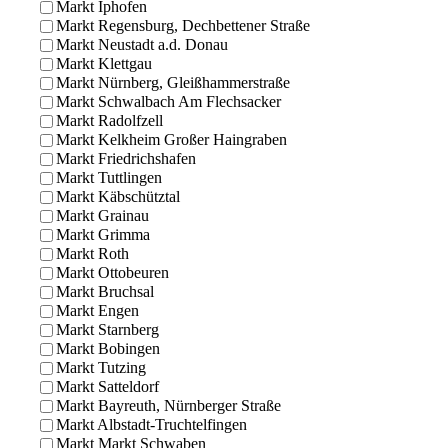
Markt Iphofen
Markt Regensburg, Dechbettener Straße
Markt Neustadt a.d. Donau
Markt Klettgau
Markt Nürnberg, Gleißhammerstraße
Markt Schwalbach Am Flechsacker
Markt Radolfzell
Markt Kelkheim Großer Haingraben
Markt Friedrichshafen
Markt Tuttlingen
Markt Käbschütztal
Markt Grainau
Markt Grimma
Markt Roth
Markt Ottobeuren
Markt Bruchsal
Markt Engen
Markt Starnberg
Markt Bobingen
Markt Tutzing
Markt Satteldorf
Markt Bayreuth, Nürnberger Straße
Markt Albstadt-Truchtelfingen
Markt Markt Schwaben