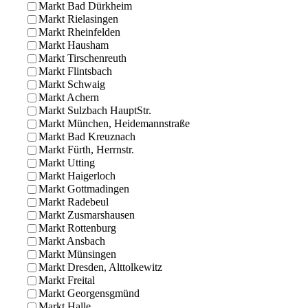
Markt Bad Dürkheim
Markt Rielasingen
Markt Rheinfelden
Markt Hausham
Markt Tirschenreuth
Markt Flintsbach
Markt Schwaig
Markt Achern
Markt Sulzbach HauptStr.
Markt München, Heidemannstraße
Markt Bad Kreuznach
Markt Fürth, Herrnstr.
Markt Utting
Markt Haigerloch
Markt Gottmadingen
Markt Radebeul
Markt Zusmarshausen
Markt Rottenburg
Markt Ansbach
Markt Münsingen
Markt Dresden, Alttolkewitz
Markt Freital
Markt Georgensgmünd
Markt Halle