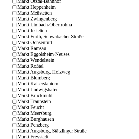
Markt Ötztal-Bahnhof
Markt Heppenheim
Markt Meßstetten
Markt Zwingenberg
Markt Limbach-Oberfrohna
Markt Jestetten
Markt Fürth, Schwabacher Straße
Markt Ochsenfurt
Markt Ramsau
Markt Eggolsheim-Neuses
Markt Wendelstein
Markt Roßtal
Markt Augsburg, Holzweg
Markt Blumberg
Markt Kaiserslautern
Markt Ludwigshafen
Markt Bruckmühl
Markt Traunstein
Markt Feucht
Markt Meersburg
Markt Burghausen
Markt Penzberg
Markt Augsburg, Stätzlinger Straße
Markt Freystadt