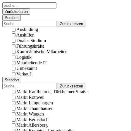
Zurücksetzen
Position
Zurücksetzen
Ausbildung
Aushilfen
Duales Studium
Führungskräfte
Kaufmännische Mitarbeiter
Logistik
Mitarbeitende IT
Unbekannt
Verkauf
Standort
Zurücksetzen
Markt Kaufbeuren, Türkheimer Straße
Markt Rottweil
Markt Langenargen
Markt Thannhausen
Markt Wangen
Markt Bernsdorf
Markt Allersberg
Markt Kempten, Ludwigstraße