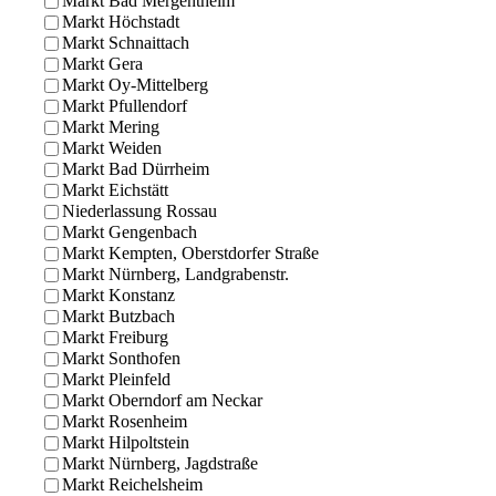
Markt Bad Mergentheim
Markt Höchstadt
Markt Schnaittach
Markt Gera
Markt Oy-Mittelberg
Markt Pfullendorf
Markt Mering
Markt Weiden
Markt Bad Dürrheim
Markt Eichstätt
Niederlassung Rossau
Markt Gengenbach
Markt Kempten, Oberstdorfer Straße
Markt Nürnberg, Landgrabenstr.
Markt Konstanz
Markt Butzbach
Markt Freiburg
Markt Sonthofen
Markt Pleinfeld
Markt Oberndorf am Neckar
Markt Rosenheim
Markt Hilpoltstein
Markt Nürnberg, Jagdstraße
Markt Reichelsheim