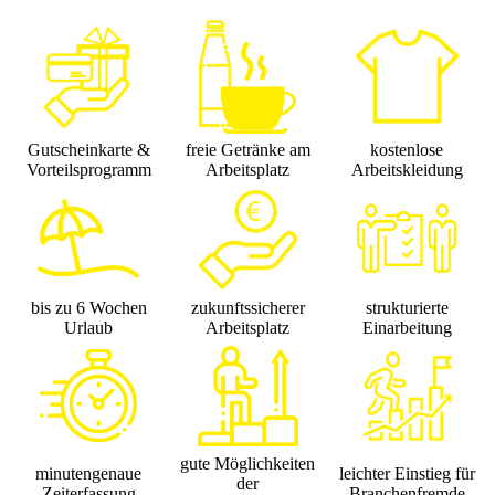
Gutscheinkarte &
freie Getränke am
kostenlose
Vorteilsprogramm
Arbeitsplatz
Arbeitskleidung
bis zu 6 Wochen
zukunftssicherer
strukturierte
Urlaub
Arbeitsplatz
Einarbeitung
gute Möglichkeiten
minutengenaue
leichter Einstieg für
der
Zeiterfassung
Branchenfremde