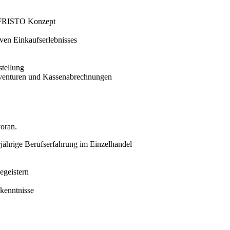
m FRISTO Konzept
ven Einkaufserlebnisses
tellung
Inventuren und Kassenabrechnungen
voran.
ährige Berufserfahrung im Einzelhandel
egeistern
hkenntnisse