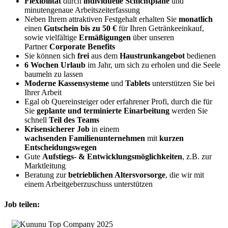
Flexibilität
durch
individuelle Schichtpläne
und
minutengenaue Arbeitszeiterfassung
Neben Ihrem attraktiven Festgehalt erhalten Sie
monatlich
einen
Gutschein bis zu 50 €
für Ihren Getränkeeinkauf,
sowie vielfältige
Ermäßigungen
über unseren
Partner
Corporate Benefits
Sie können sich
frei
aus dem
Haustrunkangebot
bedienen
6 Wochen Urlaub
im Jahr, um sich zu erholen und die Seele
baumeln zu lassen
Moderne Kassensysteme
und
Tablets
unterstützen Sie bei
Ihrer Arbeit
Egal ob Quereinsteiger oder erfahrener Profi, durch die für
Sie
geplante und terminierte Einarbeitung
werden Sie
schnell
Teil des Teams
Krisensicherer Job
in einem
wachsenden
Familienunternehmen
mit
kurzen
Entscheidungswegen
Gute
Aufstiegs- & Entwicklungsmöglichkeiten
, z.B. zur
Marktleitung
Beratung zur
betrieblichen Altersvorsorge
, die wir mit
einem Arbeitgeberzuschuss unterstützen
Job teilen: