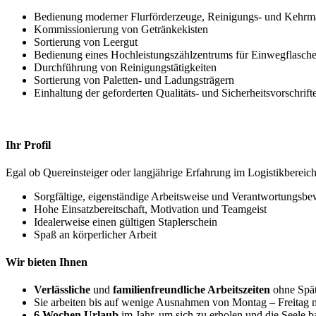
Bedienung moderner Flurförderzeuge, Reinigungs- und Kehrm
Kommissionierung von Getränkekisten
Sortierung von Leergut
Bedienung eines Hochleistungszählzentrums für Einwegflasch
Durchführung von Reinigungstätigkeiten
Sortierung von Paletten- und Ladungsträgern
Einhaltung der geforderten Qualitäts- und Sicherheitsvorschrift
Ihr Profil
Egal ob Quereinsteiger oder langjährige Erfahrung im Logistikbereich
Sorgfältige, eigenständige Arbeitsweise und Verantwortungsbe
Hohe Einsatzbereitschaft, Motivation und Teamgeist
Idealerweise einen gültigen Staplerschein
Spaß an körperlicher Arbeit
Wir bieten Ihnen
Verlässliche
und
familienfreundliche Arbeitszeiten
ohne Spät
Sie arbeiten bis auf wenige Ausnahmen von Montag – Freitag m
6 Wochen Urlaub
im Jahr, um sich zu erholen und die Seele b