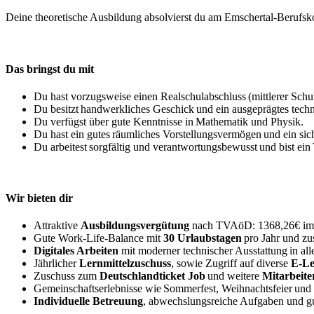
Deine theoretische Ausbildung absolvierst du am Emschertal-Berufsko
Das bringst du mit
Du hast vorzugsweise einen Realschulabschluss (mittlerer Schul
Du besitzt handwerkliches Geschick und ein ausgeprägtes techn
Du verfügst über gute Kenntnisse in Mathematik und Physik.
Du hast ein gutes räumliches Vorstellungsvermögen und ein si
Du arbeitest sorgfältig und verantwortungsbewusst und bist ein
Wir bieten dir
Attraktive
Ausbildungsvergütung
nach TVAöD: 1368,26€ im er
Gute Work-Life-Balance mit
30 Urlaubstagen
pro Jahr und zus
Digitales Arbeiten
mit moderner technischer Ausstattung in a
Jährlicher
Lernmittelzuschuss
, sowie Zugriff auf diverse
E-Le
Zuschuss zum
Deutschlandticket Job
und weitere
Mitarbeit
Gemeinschaftserlebnisse wie Sommerfest, Weihnachtsfeier und 
Individuelle Betreuung
, abwechslungsreiche Aufgaben und g