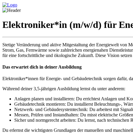
Elektroniker*in (m/w/d) für En
Stetige Veränderung und aktive Mitgestaltung der Energiewelt von M
Strom, Gas, Fernwärme sowie zahlreichen energienahen Dienstleistun
für eine fortschrittliche und ökologische Zukunft. Diese Vision setze
Das erwartet dich in deiner Ausbildung
Elektroniker*innen für Energie- und Gebäudetechnik sorgen dafür, d
Während deiner 3,5-jährigen Ausbildung lernst du unter anderem:
Anlagen planen und installieren: Du errichtest Anlagen und 
Gebäudetechnik montieren: Du installierst Beleuchtungs-, Wä
Netzwerk- und Gebäudesystemtechnik: Du arbeitest mit Signa
Messen, Prüfen und Instandhalten: Du misst elektrische Größen
Sicher und normgerecht arbeiten: Du lernst, nach technischen R
Du erlernst die wichtigsten Grundlagen der manuellen und maschinel