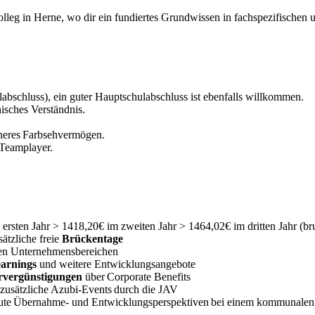
lleg in Herne, wo dir ein fundiertes Grundwissen in fachspezifischen 
abschluss), ein guter Hauptschulabschluss ist ebenfalls willkommen.
isches Verständnis.
cheres Farbsehvermögen.
 Teamplayer.
sten Jahr > 1418,20€ im zweiten Jahr > 1464,02€ im dritten Jahr (br
ätzliche freie
Brückentage
llen Unternehmensbereichen
arnings
und weitere Entwicklungsangebote
ervergünstigungen
über Corporate Benefits
zusätzliche Azubi-Events durch die JAV
ute Übernahme- und Entwicklungsperspektiven bei einem kommunalen