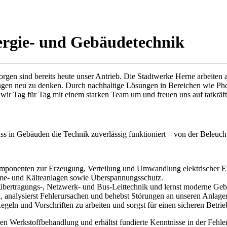
ergie- und Gebäudetechnik
orgen sind bereits heute unser Antrieb. Die Stadtwerke Herne arbeite
gen neu zu denken. Durch nachhaltige Lösungen in Bereichen wie Phot
n wir Tag für Tag mit einem starken Team um und freuen uns auf tatkräft
ass in Gebäuden die Technik zuverlässig funktioniert – von der Beleu
Komponenten zur Erzeugung, Verteilung und Umwandlung elektrischer E
rme- und Kälteanlagen sowie Überspannungsschutz.
lübertragungs-, Netzwerk- und Bus-Leittechnik und lernst moderne 
, analysierst Fehlerursachen und behebst Störungen an unseren Anlage
egeln und Vorschriften zu arbeiten und sorgst für einen sicheren Betri
len Werkstoffbehandlung und erhältst fundierte Kenntnisse in der Feh