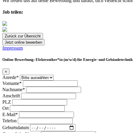
Wir freuen uns auf deine Bewerbung und darauf, dich vielleicht sc
Job teilen:
Zurück zur Übersicht
Jetzt online bewerben
Impressum
Online Bewerbung: Elektroniker*in (m/w/d) für Energie- und Gebäudetechnik
×
Anrede*
Vorname*
Nachname*
Anschrift
PLZ
Ort
E-Mail*
Telefon
Geburtsdatum