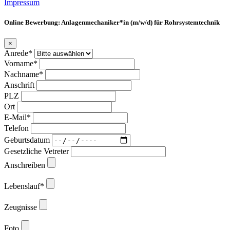
Impressum
Online Bewerbung: Anlagenmechaniker*in (m/w/d) für Rohrsystemtechnik
×
Anrede*
Vorname*
Nachname*
Anschrift
PLZ
Ort
E-Mail*
Telefon
Geburtsdatum
Gesetzliche Vetreter
Anschreiben
Lebenslauf*
Zeugnisse
Foto