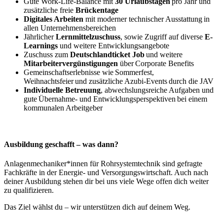
Gute Work-Life-Balance mit
30 Urlaubstagen
pro Jahr und
zusätzliche freie
Brückentage
Digitales Arbeiten
mit moderner technischer Ausstattung in
allen Unternehmensbereichen
Jährlicher
Lernmittelzuschuss
, sowie Zugriff auf diverse
E-
Learnings
und weitere Entwicklungsangebote
Zuschuss zum
Deutschlandticket Job
und weitere
Mitarbeitervergünstigungen
über Corporate Benefits
Gemeinschaftserlebnisse wie Sommerfest,
Weihnachtsfeier und zusätzliche Azubi-Events durch die JAV
Individuelle Betreuung
, abwechslungsreiche Aufgaben und
gute Übernahme- und Entwicklungsperspektiven bei einem
kommunalen Arbeitgeber
Ausbildung geschafft – was dann?
Anlagenmechaniker*innen für Rohrsystemtechnik sind gefragte
Fachkräfte in der Energie- und Versorgungswirtschaft. Auch nach
deiner Ausbildung stehen dir bei uns viele Wege offen dich weiter
zu qualifizieren.
Das Ziel wählst du – wir unterstützen dich auf deinem Weg.