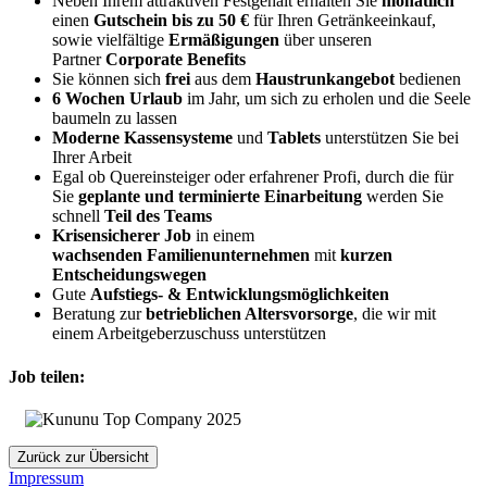
Neben Ihrem attraktiven Festgehalt erhalten Sie
monatlich
einen
Gutschein bis zu 50 €
für Ihren Getränkeeinkauf,
sowie vielfältige
Ermäßigungen
über unseren
Partner
Corporate Benefits
Sie können sich
frei
aus dem
Haustrunkangebot
bedienen
6 Wochen Urlaub
im Jahr, um sich zu erholen und die Seele
baumeln zu lassen
Moderne Kassensysteme
und
Tablets
unterstützen Sie bei
Ihrer Arbeit
Egal ob Quereinsteiger oder erfahrener Profi, durch die für
Sie
geplante und terminierte Einarbeitung
werden Sie
schnell
Teil des Teams
Krisensicherer Job
in einem
wachsenden
Familienunternehmen
mit
kurzen
Entscheidungswegen
Gute
Aufstiegs- & Entwicklungsmöglichkeiten
Beratung zur
betrieblichen Altersvorsorge
, die wir mit
einem Arbeitgeberzuschuss unterstützen
Job teilen:
Zurück zur Übersicht
Impressum