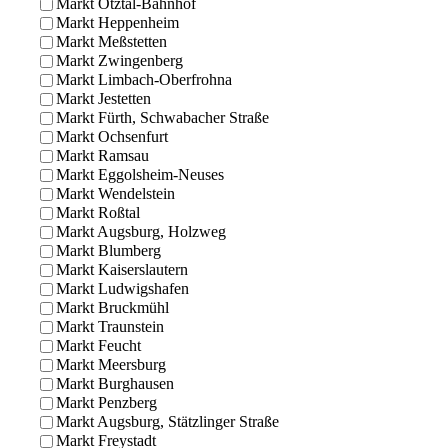
Markt Ötztal-Bahnhof
Markt Heppenheim
Markt Meßstetten
Markt Zwingenberg
Markt Limbach-Oberfrohna
Markt Jestetten
Markt Fürth, Schwabacher Straße
Markt Ochsenfurt
Markt Ramsau
Markt Eggolsheim-Neuses
Markt Wendelstein
Markt Roßtal
Markt Augsburg, Holzweg
Markt Blumberg
Markt Kaiserslautern
Markt Ludwigshafen
Markt Bruckmühl
Markt Traunstein
Markt Feucht
Markt Meersburg
Markt Burghausen
Markt Penzberg
Markt Augsburg, Stätzlinger Straße
Markt Freystadt