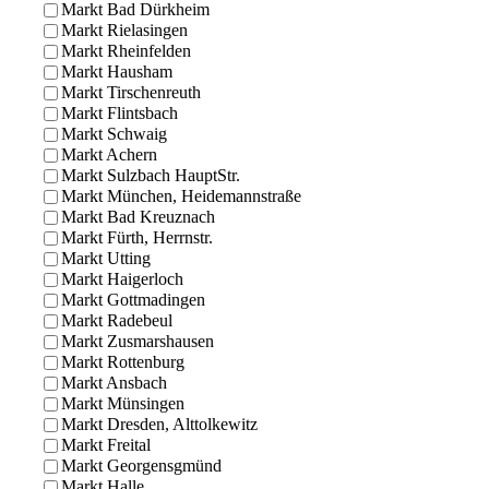
Markt Bad Dürkheim
Markt Rielasingen
Markt Rheinfelden
Markt Hausham
Markt Tirschenreuth
Markt Flintsbach
Markt Schwaig
Markt Achern
Markt Sulzbach HauptStr.
Markt München, Heidemannstraße
Markt Bad Kreuznach
Markt Fürth, Herrnstr.
Markt Utting
Markt Haigerloch
Markt Gottmadingen
Markt Radebeul
Markt Zusmarshausen
Markt Rottenburg
Markt Ansbach
Markt Münsingen
Markt Dresden, Alttolkewitz
Markt Freital
Markt Georgensgmünd
Markt Halle