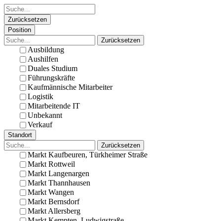
Zurücksetzen
Position
Zurücksetzen
Ausbildung
Aushilfen
Duales Studium
Führungskräfte
Kaufmännische Mitarbeiter
Logistik
Mitarbeitende IT
Unbekannt
Verkauf
Standort
Zurücksetzen
Markt Kaufbeuren, Türkheimer Straße
Markt Rottweil
Markt Langenargen
Markt Thannhausen
Markt Wangen
Markt Bernsdorf
Markt Allersberg
Markt Kempten, Ludwigstraße