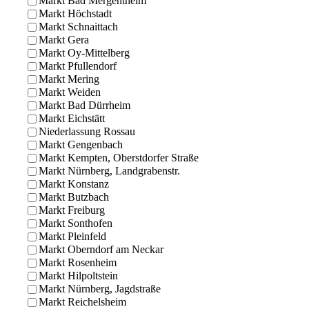
Markt Bad Mergentheim
Markt Höchstadt
Markt Schnaittach
Markt Gera
Markt Oy-Mittelberg
Markt Pfullendorf
Markt Mering
Markt Weiden
Markt Bad Dürrheim
Markt Eichstätt
Niederlassung Rossau
Markt Gengenbach
Markt Kempten, Oberstdorfer Straße
Markt Nürnberg, Landgrabenstr.
Markt Konstanz
Markt Butzbach
Markt Freiburg
Markt Sonthofen
Markt Pleinfeld
Markt Oberndorf am Neckar
Markt Rosenheim
Markt Hilpoltstein
Markt Nürnberg, Jagdstraße
Markt Reichelsheim