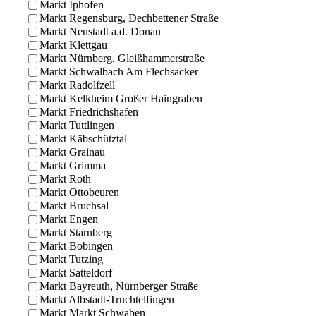
Markt Iphofen
Markt Regensburg, Dechbettener Straße
Markt Neustadt a.d. Donau
Markt Klettgau
Markt Nürnberg, Gleißhammerstraße
Markt Schwalbach Am Flechsacker
Markt Radolfzell
Markt Kelkheim Großer Haingraben
Markt Friedrichshafen
Markt Tuttlingen
Markt Käbschütztal
Markt Grainau
Markt Grimma
Markt Roth
Markt Ottobeuren
Markt Bruchsal
Markt Engen
Markt Starnberg
Markt Bobingen
Markt Tutzing
Markt Satteldorf
Markt Bayreuth, Nürnberger Straße
Markt Albstadt-Truchtelfingen
Markt Markt Schwaben