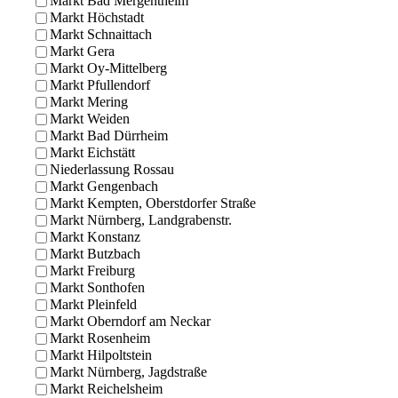
Markt Bad Mergentheim
Markt Höchstadt
Markt Schnaittach
Markt Gera
Markt Oy-Mittelberg
Markt Pfullendorf
Markt Mering
Markt Weiden
Markt Bad Dürrheim
Markt Eichstätt
Niederlassung Rossau
Markt Gengenbach
Markt Kempten, Oberstdorfer Straße
Markt Nürnberg, Landgrabenstr.
Markt Konstanz
Markt Butzbach
Markt Freiburg
Markt Sonthofen
Markt Pleinfeld
Markt Oberndorf am Neckar
Markt Rosenheim
Markt Hilpoltstein
Markt Nürnberg, Jagdstraße
Markt Reichelsheim