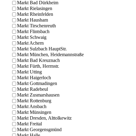
Markt Bad Dürkheim
Markt Rielasingen
Markt Rheinfelden
Markt Hausham
Markt Tirschenreuth
Markt Flintsbach
Markt Schwaig
Markt Achern
Markt Sulzbach HauptStr.
Markt München, Heidemannstraße
Markt Bad Kreuznach
Markt Fürth, Herrnstr.
Markt Utting
Markt Haigerloch
Markt Gottmadingen
Markt Radebeul
Markt Zusmarshausen
Markt Rottenburg
Markt Ansbach
Markt Münsingen
Markt Dresden, Alttolkewitz
Markt Freital
Markt Georgensgmünd
Markt Halle